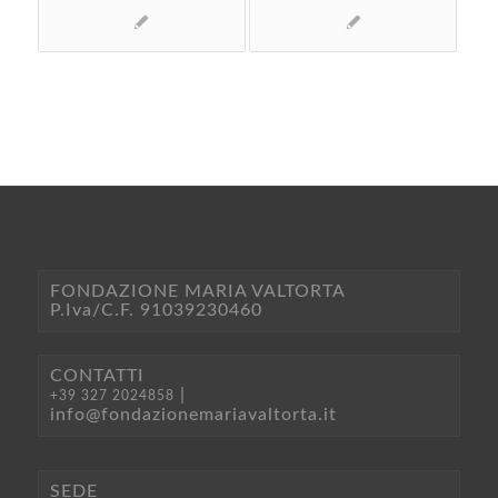
FONDAZIONE MARIA VALTORTA
P.Iva/C.F. 91039230460
CONTATTI
|
+39 327 2024858
info@fondazionemariavaltorta.it
SEDE