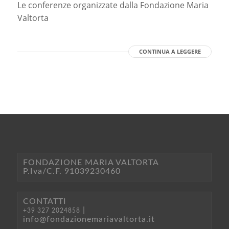
Le conferenze organizzate dalla Fondazione Maria
Valtorta
CONTINUA A LEGGERE
FONDAZIONE MARIA VALTORTA
P.Iva/C.F. 91039230460
CONTATTI
|
+39 327 2024858
info@fondazionemariavaltorta.it