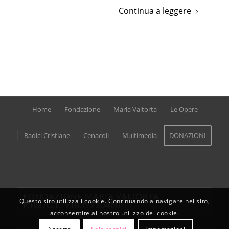
Continua a leggere
Home
Fondazione
Maria Valtorta
Le Opere
Radici Cristiane
Cenacoli
Multimedia
DONAZIONI
FONDAZIONE MARIA VALTORTA
Questo sito utilizza i cookie. Continuando a navigare nel sito,
P.Iva/C.F. 91039230460
acconsentite al nostro utilizzo dei cookie.