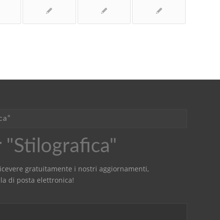
ca”
"Stilografica"
r ricevere gratuitamente i nostri aggiornamenti,
la di posta elettronica!