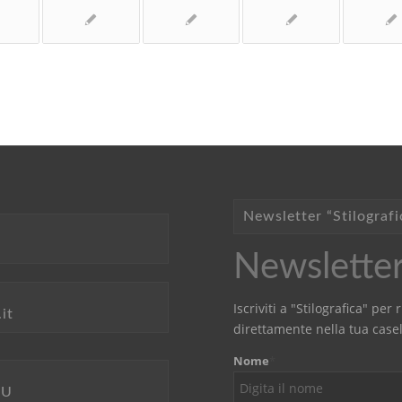
Newsletter “Stilografi
Newsletter 
Iscriviti a "Stilografica" pe
it
direttamente nella tua casel
Nome
*
LU