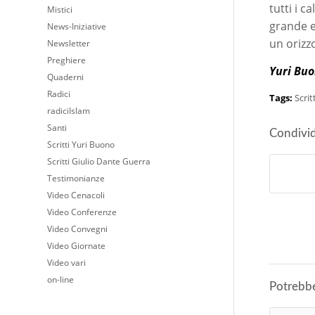
tutti i c
Mistici
grande e
News-Iniziative
un orizz
Newsletter
Preghiere
Yuri Bu
Quaderni
Radici
Tags:
Scrit
radiciIslam
Santi
Condivid
Scritti Yuri Buono
Scritti Giulio Dante Guerra
Testimonianze
Video Cenacoli
Video Conferenze
Video Convegni
Video Giornate
Video vari
on-line
Potrebbe