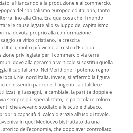
ziato, affiancando alla produzione e al commercio,
e epopea del capitalismo europeo ed italiano, tanto
lterra fino alla Cina. Era qualcosa che il mondo
are le cause legate allo sviluppo del capitalismo
a prima dovuta proprio alla conformazione
saggio salvifico cristiano, la crescita
 d’Italia, molto più vicino al resto d’Europa
sizione privilegiata per il commercio via terra.
omuni dove alla gerarchia verticale si sostituì quella
ggia il capitalismo. Nel Meridione il potente regno
ocali. Nel nord Italia, invece, si affermò la figura
o ed essendo padrone di ingenti capitali fece
lizzati gli assegni, la cambiale, la partita doppia e
via sempre più specializzato, in particolare coloro
menti che avevano studiato alle scuole d’abaco,
ropria capacità di calcolo grazie all’uso di tavole,
 avveniva in quel Medioevo bistrattato da una
, storico dell’economia, che dopo aver controllato