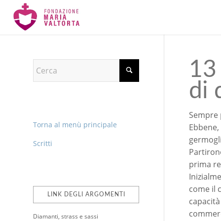
13
di 
Sempre p
Torna al menù principale
Ebbene, 
germogli
Scritti
Partirono
prima re
Inizialm
come il 
LINK DEGLI ARGOMENTI
capacità
commerci
Diamanti, strass e sassi