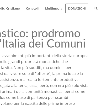
dici Cristiane
Cenacoli
Multimedia
DONAZIONI
astico: prodromo
l’Italia dei Comuni
 avvenimenti più importanti della storia europea.
 nelle grandi proprietà monastiche che
 vita. Non più sudditi, ma uomini liberi.
 dal vivere solo di “offerte”, la prima idea e la
ussistenza, ma realtà fortemente produttive.
gata alla terra; essa, però, non era più solo vista
sogni primari della comunità monastica, bensì come
urplus come base di partenza per scambi
n volano per la nascita delle prime imprese