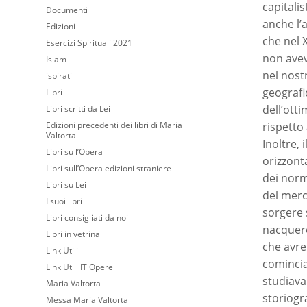
capitali
Documenti
anche l’
Edizioni
che nel 
Esercizi Spirituali 2021
non avev
Islam
nel nost
ispirati
geografic
Libri
dell’otti
Libri scritti da Lei
Edizioni precedenti dei libri di Maria
rispetto 
Valtorta
Inoltre, 
Libri su l’Opera
orizzont
Libri sull’Opera edizioni straniere
dei norm
Libri su Lei
del merc
I suoi libri
sorgere s
Libri consigliati da noi
nacquero
Libri in vetrina
che avr
Link Utili
comincia
Link Utili IT Opere
studiava
Maria Valtorta
storiogr
Messa Maria Valtorta