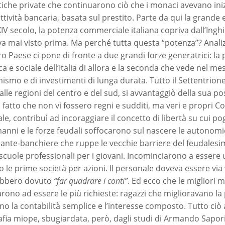
stiche private che continuarono ciò che i monaci avevano ini
attività bancaria, basata sul prestito. Parte da qui la grand
XIV secolo, la potenza commerciale italiana copriva dall’Inghi
a mai visto prima. Ma perché tutta questa “potenza”? Analizz
ro Paese ci pone di fronte a due grandi forze generatrici: l
a e sociale dell’Italia di allora e la seconda che vede nel mes
mismo e di investimenti di lunga durata. Tutto il Settentrione
alle regioni del centro e del sud, si avvantaggiò della sua po
il fatto che non vi fossero regni e sudditi, ma veri e propri C
ale, contribuì ad incoraggiare il concetto di libertà su cui po
anni e le forze feudali soffocarono sul nascere le autonomie l
ante-banchiere che ruppe le vecchie barriere del feudalesim
cuole professionali per i giovani. Incominciarono a essere uti
 le prime società per azioni. Il personale doveva essere via 
ebbero dovuto
“far quadrare i conti”
. Ed ecco che le migliori 
rono ad essere le più richieste: ragazzi che miglioravano la p
no la contabilità semplice e l’interesse composto. Tutto ciò
afia miope, sbugiardata, però, dagli studi di Armando Sapori