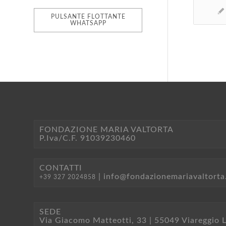
PULSANTE FLOTTANTE
WHATSAPP
FONDAZIONE MARIA VALTORTA
P.Iva/C.F. 91039230460
CONTATTI
|
info@fondazionemariavaltorta.
+39 327 2024858
SEDE
Via Giacomo Matteotti, 33 | 55049 Viareggio 