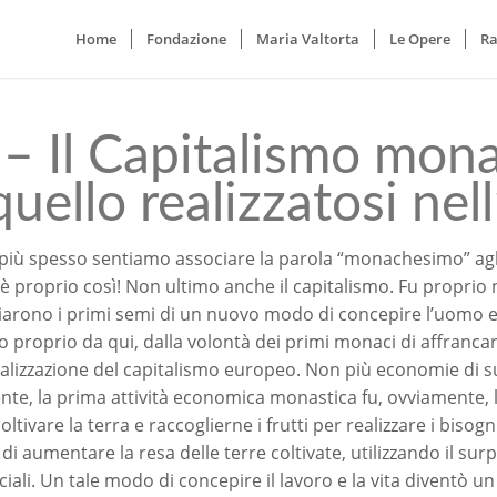
Home
Fondazione
Maria Valtorta
Le Opere
Ra
 – Il Capitalismo mon
quello realizzatosi nel
iù spesso sentiamo associare la parola “monachesimo” agli
è proprio così! Non ultimo anche il capitalismo. Fu proprio
arono i primi semi di un nuovo modo di concepire l’uomo e la
 proprio da qui, dalla volontà dei primi monaci di affrancarsi
alizzazione del capitalismo europeo. Non più economie di s
ente, la prima attività economica monastica fu, ovviamente, le
coltivare la terra e raccoglierne i frutti per realizzare i bi
 di aumentare la resa delle terre coltivate, utilizzando il s
ali. Un tale modo di concepire il lavoro e la vita diventò u