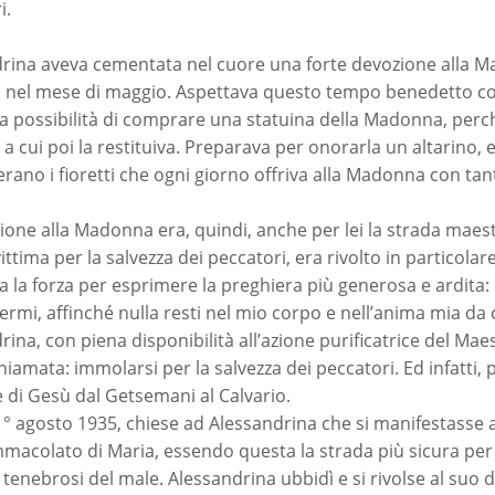
i.
rina aveva cementata nel cuore una forte devozione alla M
à nel mese di maggio. Aspettava questo tempo benedetto co
a possibilità di comprare una statuina della Madonna, perch
a cui poi la restituiva. Preparava per onorarla un altarino, e
i erano i fioretti che ogni giorno offriva alla Madonna con ta
.
ione alla Madonna era, quindi, anche per lei la strada maes
ittima per la salvezza dei peccatori, era rivolto in particola
a la forza per esprimere la preghiera più generosa e ardita
germi, affinché nulla resti nel mio corpo e nell’anima mia da 
rina, con piena disponibilità all’azione purificatrice del Mae
hiamata: immolarsi per la salvezza dei peccatori. Ed infatti, pe
 di Gesù dal Getsemani al Calvario.
 1° agosto 1935, chiese ad Alessandrina che si manifestasse a
macolato di Maria, essendo questa la strada più sicura per 
tenebrosi del male. Alessandrina ubbidì e si rivolse al suo di