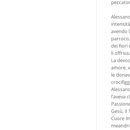
peccator
Alessand
intensit
avendo l
parroco, 
dei fior
li offriva
La devoz
amore, v
le donav
crocifig
Alessand
l’aveva c
Passione
Gesù, il
Cuore Im
meandri 