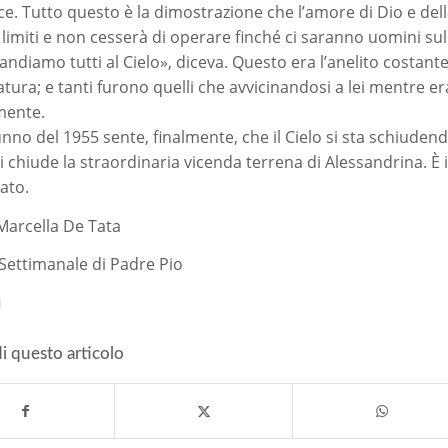
ce. Tutto questo è la dimostrazione che l’amore di Dio e del
limiti e non cesserà di operare finché ci saranno uomini sul
 andiamo tutti al Cielo», diceva. Questo era l’anelito costant
atura; e tanti furono quelli che avvicinandosi a lei mentre er
mente.
unno del 1955 sente, finalmente, che il Cielo si sta schiudend
si chiude la straordinaria vicenda terrena di Alessandrina. È 
ato.
Marcella De Tata
l Settimanale di Padre Pio
i
i questo articolo