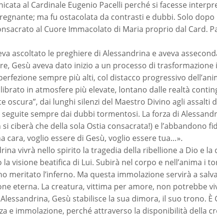
icata al Cardinale Eugenio Pacelli perché si facesse interpr
a regnante; ma fu ostacolata da contrasti e dubbi. Solo dopo
nsacrato al Cuore Immacolato di Maria proprio dal Card. Pacel
va ascoltato le preghiere di Alessandrina e aveva asseconda
re, Gesù aveva dato inizio a un processo di trasformazione 
 perfezione sempre più alti, col distacco progressivo dell’ani
librato in atmosfere più elevate, lontano dalle realtà conti
tte oscura”, dai lunghi silenzi del Maestro Divino agli assalt
i, seguite sempre dai dubbi tormentosi. La forza di Alessandr
 si ciberà che della sola Ostia consacrata!) e l’abbandono 
cara, voglio essere di Gesù, voglio essere tua…».
rina vivrà nello spirito la tragedia della ribellione a Dio e
o la visione beatifica di Lui. Subirà nel corpo e nell’anima i
o meritato l’inferno. Ma questa immolazione servirà a salva
ne eterna. La creatura, vittima per amore, non potrebbe vive
 Alessandrina, Gesù stabilisce la sua dimora, il suo trono. È
za e immolazione, perché attraverso la disponibilità della c