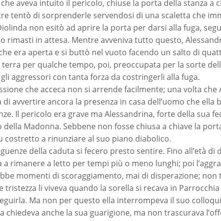
 che aveva intuito il pericolo, chiuse la porta della stanza 
tre tentò di sorprenderle servendosi di una scaletta che im
Diolinda non esitò ad aprire la porta per darsi alla fuga, seg
o rimasti in attesa. Mentre avveniva tutto questo, Alessandri
che era aperta e si buttò nel vuoto facendo un salto di quattr
 terra per qualche tempo, poi, preoccupata per la sorte della
gli aggressori con tanta forza da costringerli alla fuga.
ssione che acceca non si arrende facilmente; una volta che A
 di avvertire ancora la presenza in casa dell’uomo che ella
ze. Il pericolo era grave ma Alessandrina, forte della sua fed
to della Madonna. Sebbene non fosse chiusa a chiave la porta
u costretto a rinunziare al suo piano diabolico.
guenze della caduta si fecero presto sentire. Fino all’età di 
a a rimanere a letto per tempi più o meno lunghi; poi l’aggra
 Ebbe momenti di scoraggiamento, mai di disperazione; non t
tristezza li viveva quando la sorella si recava in Parrocchia 
eguirla. Ma non per questo ella interrompeva il suo colloqu
a chiedeva anche la sua guarigione, ma non trascurava l’offe