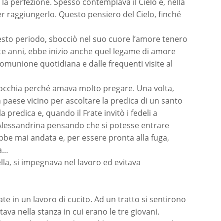
a perfezione. Spesso contemplava il Cielo e, nella
per raggiungerlo. Questo pensiero del Cielo, finché
esto periodo, sbocciò nel suo cuore l’amore tenero
te anni, ebbe inizio anche quel legame di amore
omunione quotidiana e dalle frequenti visite al
rrocchia perché amava molto pregare. Una volta,
un paese vicino per ascoltare la predica di un santo
 predica e, quando il Frate invitò i fedeli a
, Alessandrina pensando che si potesse entrare
ebbe mai andata e, per essere pronta alla fuga,
ra…
ella, si impegnava nel lavoro ed evitava
e in un lavoro di cucito. Ad un tratto si sentirono
ava nella stanza in cui erano le tre giovani.