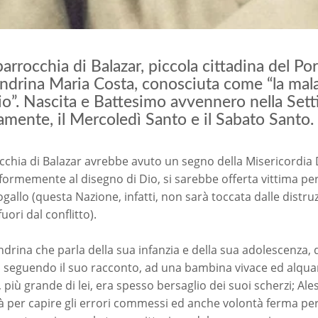
parrocchia di Balazar, piccola cittadina del P
ndrina Maria Costa, conosciuta come “la malat
io”. Nascita e Battesimo avvennero nella Sett
amente, il Mercoledì Santo e il Sabato Santo.
cchia di Balazar avrebbe avuto un segno della Misericordia D
formemente al disegno di Dio, si sarebbe offerta vittima per 
ogallo (questa Nazione, infatti, non sarà toccata dalle dist
uori dal conflitto).
drina che parla della sua infanzia e della sua adolescenza, dei 
 seguendo il suo racconto, ad una bambina vivace ed alquant
, più grande di lei, era spesso bersaglio dei suoi scherzi; A
à per capire gli errori commessi ed anche volontà ferma per 