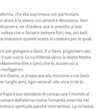
adonna, che ella esprimeva con particolare
n ansia e lo viveva con amore e devozione. Non
é povera, ne chiedeva una in prestito al suo
 voleva che vi fossero sempre fiori; ma, più belli
nte intenzioni quante erano le creature per le quali
tra per giungere a Gesù. E a Gesù, prigioniero per
re il suo cuore. La confidenza verso la divina Madre
: «Mammina dite a Gesù che lo aiutate voi a
crocifiggere».
stro Divino, si preparava alla missione a cui Gesù
r lunghi anni, ogni venerdì, ella vivrà in lei la
l Papa il suo desiderio di consacrare il mondo al
salvare dall’eterna rovina l’umanità smarrita nei
rettore spirituale perché intervenisse. La richiesta