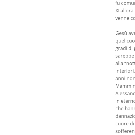
fu comun
XI allor
venne co
Gesù ave
quel cuo
gradi di
sarebbe 
alla “no
interior
anni non
Mammina 
Alessand
in etern
che hann
dannazio
cuore di
sofferen