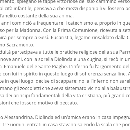
ento, spiegano le tappe vittoriose del suo cammino verso l
licità infantile, pensava a che mezzi disponibili vi fossero 
 l’anelito costante della sua anima.
 anni cominciò a frequentare il catechismo e, proprio in qu
oso per la Madonna. Con la Prima Comunione, ricevuta a set
nirà per sempre a Gesù Eucaristia, legame rinsaldato dalla C
imo Sacramento.
duità partecipava a tutte le pratiche religiose della sua Pa
i nove anni, con la sorella Diolinda e una cugina, si recò in 
a’ Emanuele delle Sante Piaghe. L’inferno fu l’argomento della
 con lui in spirito in questo luogo di sofferenza senza fine
e in quel luogo, decise di scappare: no, all’inferno non sar
 mano gli zoccoletti che aveva sistemato vicino alla balaust
sa dei principi fondamentali della vita cristiana, più grandic
sioni che fossero motivo di peccato.
o Alessandrina, Diolinda ed un’amica erano in casa impegnat
i: tre uomini entrati in casa stavano salendo la scala che port