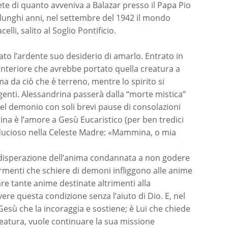
ete di quanto avveniva a Balazar presso il Papa Pio
 lunghi anni, nel settembre del 1942 il mondo
li, salito al Soglio Pontificio.
to l’ardente suo desiderio di amarlo. Entrato in
interiore che avrebbe portato quella creatura a
ma da ciò che è terreno, mentre lo spirito si
ngenti. Alessandrina passerà dalla “morte mistica”
i del demonio con soli brevi pause di consolazioni
ina è l’amore a Gesù Eucaristico (per ben tredici
fiducioso nella Celeste Madre: «Mammina, o mia
 la disperazione dell’anima condannata a non godere
 tormenti che schiere di demoni infliggono alle anime
re tante anime destinate altrimenti alla
re questa condizione senza l’aiuto di Dio. E, nel
 Gesù che la incoraggia e sostiene; è Lui che chiede
reatura, vuole continuare la sua missione