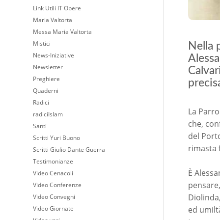
Link Utili IT Opere
Maria Valtorta
Messa Maria Valtorta
Mistici
Nella 
News-Iniziative
Alessa
Newsletter
Calvar
Preghiere
precis
Quaderni
Radici
La Parro
radiciIslam
che, con
Santi
del Port
Scritti Yuri Buono
rimasta f
Scritti Giulio Dante Guerra
Testimonianze
È Alessan
Video Cenacoli
pensare,
Video Conferenze
Diolinda
Video Convegni
Video Giornate
ed umilt