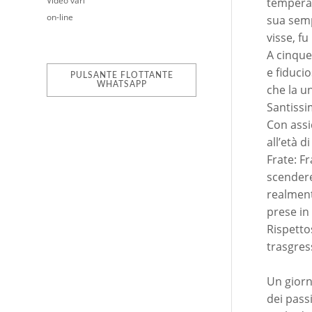
Video vari
temperam
on-line
sua semp
visse, fu
A cinque
e fiduci
PULSANTE FLOTTANTE
WHATSAPP
che la u
Santiss
Con assi
all’età d
Frate: Fr
scendere
realment
prese in
Rispetto
trasgres
Un giorn
dei pass