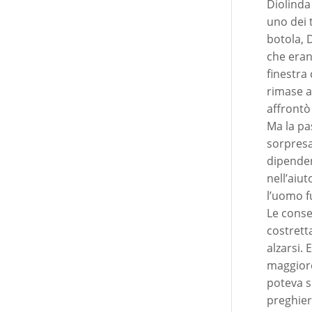
Diolinda
uno dei 
botola, 
che eran
finestra 
rimase a
affrontò 
Ma la pa
sorpresa
dipenden
nell’aiu
l’uomo f
Le conse
costrett
alzarsi.
maggiore 
poteva s
preghier