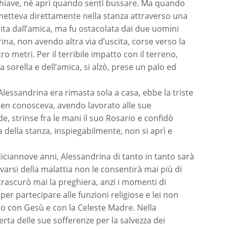
a chiave, né aprì quando sentì bussare. Ma quando
metteva direttamente nella stanza attraverso una
uita dall’amica, ma fu ostacolata dai due uomini
na, non avendo altra via d’uscita, corse verso la
o metri. Per il terribile impatto con il terreno,
 sorella e dell’amica, si alzò, prese un palo ed
lessandrina era rimasta sola a casa, ebbe la triste
 ben conosceva, avendo lavorato alle sue
e, strinse fra le mani il suo Rosario e confidò
 della stanza, inspiegabilmente, non si aprì e
diciannove anni, Alessandrina di tanto in tanto sarà
varsi della malattia non le consentirà mai più di
rascurò mai la preghiera, anzi i momenti di
per partecipare alle funzioni religiose e lei non
io con Gesù e con la Celeste Madre. Nella
rta delle sue sofferenze per la salvezza dei