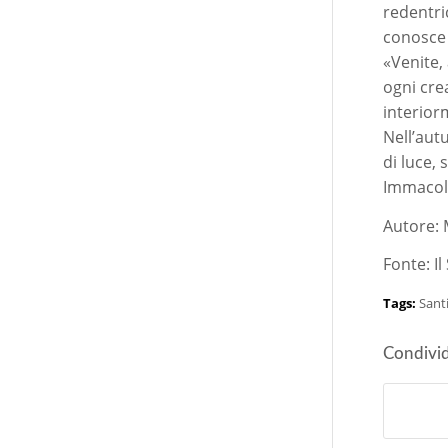
redentri
conosce 
«Venite,
ogni cre
interior
Nell’aut
di luce, 
Immacol
Autore: 
Fonte: I
Tags:
Sant
Condivid