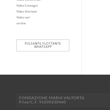
Video Convegni
Video Giornate
Video vari
on-line
PULSANTE FLOTTANTE
WHATSAPP
FONDAZIONE MARIA VALTORTA
P.Iva/C.F. 91039230460