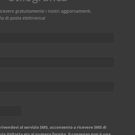
r ricevere gratuitamente i nostri aggiornamenti,
la di posta elettronica!
rivendovi al servizio SMS, acconsento a ricevere SMS di
a Valtorta ets al numero fornito. Il consenso non è una