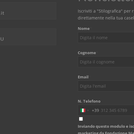
Iscriviti a "Stilografica" pe
it
direttamente nella tua casel
Nome
*
LU
Cognome
*
Email
*
N. Telefono
+39
Italy
+39
Inviando questo modulo e isc
marketing da Fondazione Mari