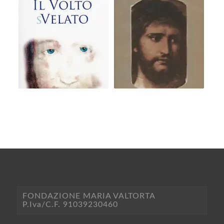
FONDAZIONE MARIA VALTORTA
P.Iva/C.F. 91039230460