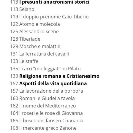
113
I presunti anacronismi storici
113 Seiano
119 Il doppio prenome Caio Tiberio
122 Atomo e molecola
126 Alessandro scene
128 Tiberiade
129 Mosche e malattie
131 La ferratura dei cavalli
133 Le staffe
135 I carri “molleggiati” di Pilato
139
Religione romana e Cristianesimo
157
Aspetti della vita quotidiana
157 La lavorazione della porpora
160 Romani e Giudei a tavola
162 Il nome del Mediterraneo
164 I roseti e le rose di Giovanna
166 Il bosco del fariseo Chanania
168 Il mercante greco Zenone