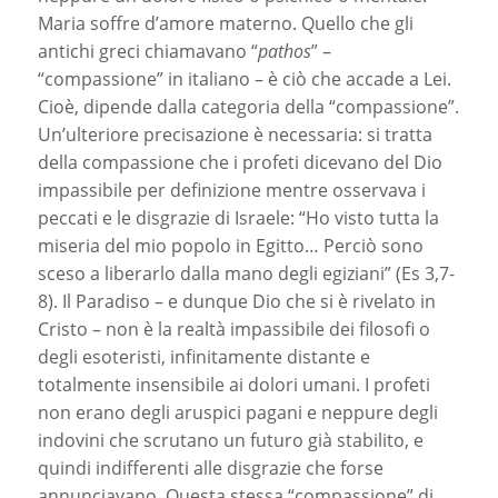
Maria soffre d’amore materno. Quello che gli
antichi greci chiamavano “
pathos
” –
“compassione” in italiano – è ciò che accade a Lei.
Cioè, dipende dalla categoria della “compassione”.
Un’ulteriore precisazione è necessaria: si tratta
della compassione che i profeti dicevano del Dio
impassibile per definizione mentre osservava i
peccati e le disgrazie di Israele: “Ho visto tutta la
miseria del mio popolo in Egitto… Perciò sono
sceso a liberarlo dalla mano degli egiziani” (Es 3,7-
8). Il Paradiso – e dunque Dio che si è rivelato in
Cristo – non è la realtà impassibile dei filosofi o
degli esoteristi, infinitamente distante e
totalmente insensibile ai dolori umani. I profeti
non erano degli aruspici pagani e neppure degli
indovini che scrutano un futuro già stabilito, e
quindi indifferenti alle disgrazie che forse
annunciavano. Questa stessa “compassione” di