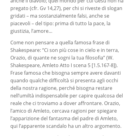
anche il diavolo; quel mondo per cui Gesù non ha
pregato (cfr. Gv 14,27), per chi si riveste di slogan
gridati – ma sostanzialmente falsi, anche se
piacevoli – del tipo: prima di tutto la pace, la
giustizia, l’amore…
Come non pensare a quella famosa frase di
Shakespeare: “Ci son più cose in cielo e in terra,
Orazio, di quante ne sogni la tua filosofia” (W.
Shakespeare, Amleto Atto I scena 5 [1.5.167-8]).
Frase famosa che bisogna sempre avere davanti
quando qualche difficoltà si presenta agli occhi
della nostra ragione, perché bisogna restare
nell’umiltà indispensabile per capire qualcosa del
reale che ci troviamo a dover affrontare. Orazio,
l’amico di Amleto, cercava ragioni per spiegare
l’apparizione del fantasma del padre di Amleto,
qui l’apparente scandalo ha un altro argomento.