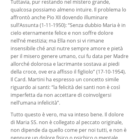
Tuttavia, pur restando nel mistero grande,
qualcosa possiamo almeno intuire. Il problema lo
affrontò anche Pio XII dovendo illuminare
sull’Assunta (1-11-1950): “Senza dubbio Maria è in
cielo eternamente felice e non soffre dolore
nell’né mestizia; ma Ella non si vi rimane
insensibile ché anzi nutre sempre amore e pietà
per il misero genere umano, cui fu data per Madre
allorché dolorosa e lacrimante sostava ai piedi
della croce, ove era affisso il figliolo” (17-10-1954).
Il Card. Martini ha espresso un concetto simile
riguardo ai santi: “la felicità dei santi non è così
imperfetta da non accettare di coinvolgersi
nell’umana infelicità”.
Tutto questo è vero, ma va inteso bene. Il dolore
di Maria SS. non è collegato al peccato originale,
non dipende da quello come per noi tutti, e non è
neppure un dolore fisico o psichico o mentale.