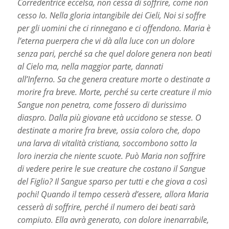
Corredentrice eccelsa, non cessa di soffrire, come non
cesso Io. Nella gloria intangibile dei Cieli, Noi si soffre
per gli uomini che ci rinnegano e ci offendono. Maria è
l’eterna puerpera che vi dà alla luce con un dolore
senza pari, perché sa che quel dolore genera non beati
al Cielo ma, nella maggior parte, dannati
all’Inferno. Sa che genera creature morte o destinate a
morire fra breve. Morte, perché su certe creature il mio
Sangue non penetra, come fossero di durissimo
diaspro. Dalla più giovane età uccidono se stesse. O
destinate a morire fra breve, ossia coloro che, dopo
una larva di vitalità cristiana, soccombono sotto la
loro inerzia che niente scuote. Può Maria non soffrire
di vedere perire le sue creature che costano il Sangue
del Figlio? Il Sangue sparso per tutti e che giova a così
pochi! Quando il tempo cesserà d’essere, allora Maria
cesserà di soffrire, perché il numero dei beati sarà
compiuto. Ella avrà generato, con dolore inenarrabile,