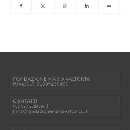
FONDAZIONE MARIA VALTORTA
P.Iva/C.F. 91039230460
CONTATTI
|
+39 327 2024858
info@fondazionemariavaltorta.it