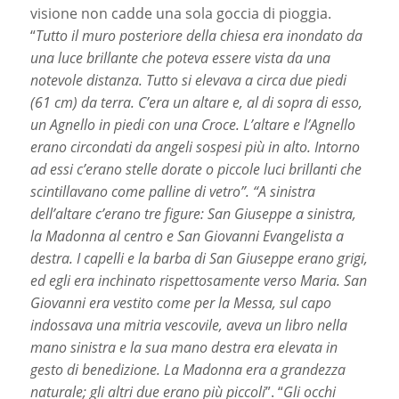
visione non cadde una sola goccia di pioggia.
“
Tutto il muro posteriore della chiesa era inondato da
una luce brillante che poteva essere vista da una
notevole distanza. Tutto si elevava a circa due piedi
(61 cm) da terra. C’era un altare e, al di sopra di esso,
un Agnello in piedi con una Croce. L’altare e l’Agnello
erano circondati da angeli sospesi più in alto. Intorno
ad essi c’erano stelle dorate o piccole luci brillanti che
scintillavano come palline di vetro”. “A sinistra
dell’altare c’erano tre figure: San Giuseppe a sinistra,
la Madonna al centro e San Giovanni Evangelista a
destra. I capelli e la barba di San Giuseppe erano grigi,
ed egli era inchinato rispettosamente verso Maria. San
Giovanni era vestito come per la Messa, sul capo
indossava una mitria vescovile, aveva un libro nella
mano sinistra e la sua mano destra era elevata in
gesto di benedizione. La Madonna era a grandezza
naturale; gli altri due erano più piccoli
”. “
Gli occhi