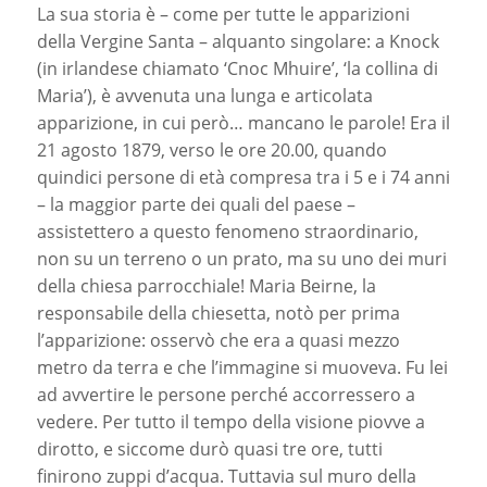
La sua storia è – come per tutte le apparizioni
della Vergine Santa – alquanto singolare: a Knock
(in irlandese chiamato ‘Cnoc Mhuire’, ‘la collina di
Maria’), è avvenuta una lunga e articolata
apparizione, in cui però… mancano le parole! Era il
21 agosto 1879, verso le ore 20.00, quando
quindici persone di età compresa tra i 5 e i 74 anni
– la maggior parte dei quali del paese –
assistettero a questo fenomeno straordinario,
non su un terreno o un prato, ma su uno dei muri
della chiesa parrocchiale! Maria Beirne, la
responsabile della chiesetta, notò per prima
l’apparizione: osservò che era a quasi mezzo
metro da terra e che l’immagine si muoveva. Fu lei
ad avvertire le persone perché accorressero a
vedere. Per tutto il tempo della visione piovve a
dirotto, e siccome durò quasi tre ore, tutti
finirono zuppi d’acqua. Tuttavia sul muro della