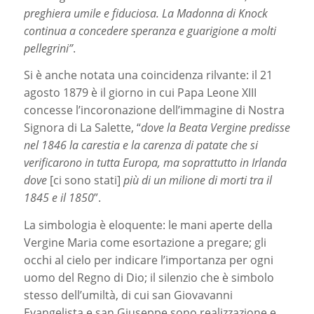
preghiera umile e fiduciosa. La Madonna di Knock
continua a concedere speranza e guarigione a molti
pellegrini”
.
Si è anche notata una coincidenza rilvante: il 21
agosto 1879 è il giorno in cui Papa Leone XIII
concesse l’incoronazione dell’immagine di Nostra
Signora di La Salette, “
dove la Beata Vergine predisse
nel 1846 la carestia e la carenza di patate che si
verificarono in tutta Europa, ma soprattutto in Irlanda
dove
[ci sono stati]
più di un milione di morti tra il
1845 e il 1850
”.
La simbologia è eloquente: le mani aperte della
Vergine Maria come esortazione a pregare; gli
occhi al cielo per indicare l’importanza per ogni
uomo del Regno di Dio; il silenzio che è simbolo
stesso dell’umiltà, di cui san Giovavanni
Evangelista e san Giuseppe sono realizzazione e