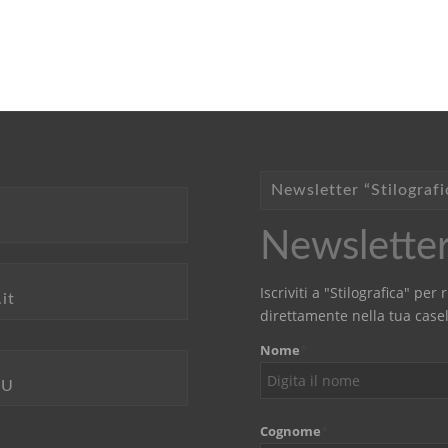
Newsletter “Stilografi
Newsletter 
Iscriviti a "Stilografica" pe
it
direttamente nella tua casel
Nome
*
LU
Cognome
*