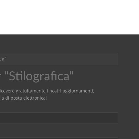
ca”
"Stilografica"
r ricevere gratuitamente i nostri aggiornamenti,
la di posta elettronica!