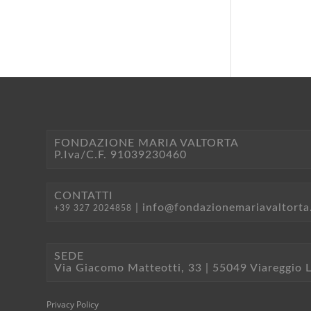
FONDAZIONE MARIA VALTORTA
P.Iva/C.F. 91039230460
CONTATTI
|
info@fondazionemariavaltorta.
+39 327 2024858
SEDE
Via Giacomo Matteotti, 33 | 55049 Viareggio 
Privacy Policy