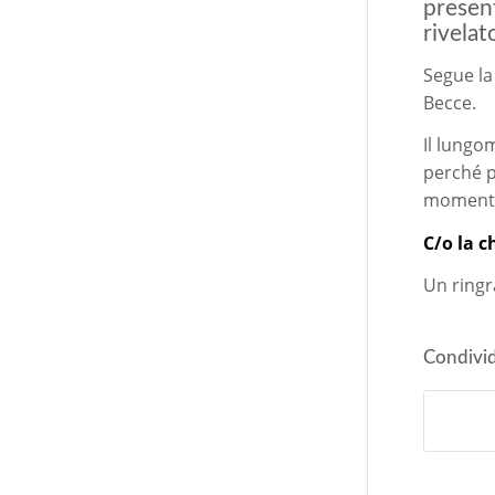
present
rivelat
Segue la
Becce.
Il lungo
perché p
momenti d
C/o la c
Un ringr
Condivid