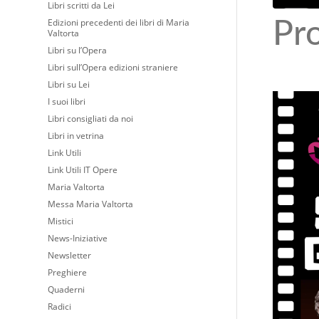
Libri scritti da Lei
Edizioni precedenti dei libri di Maria
Pr
Valtorta
Libri su l’Opera
Libri sull’Opera edizioni straniere
Libri su Lei
I suoi libri
Libri consigliati da noi
Libri in vetrina
Link Utili
Link Utili IT Opere
Maria Valtorta
Messa Maria Valtorta
Mistici
News-Iniziative
Newsletter
Preghiere
Quaderni
Radici