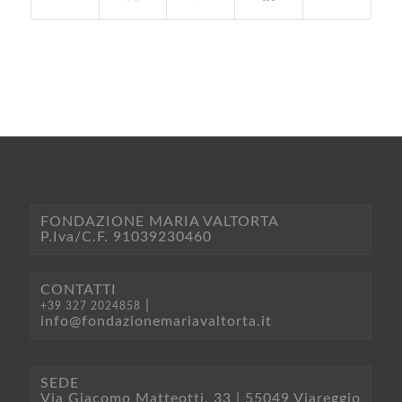
FONDAZIONE MARIA VALTORTA
P.Iva/C.F. 91039230460
CONTATTI
|
+39 327 2024858
info@fondazionemariavaltorta.it
SEDE
Via Giacomo Matteotti, 33 | 55049 Viareggio