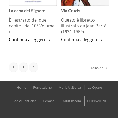
La cena del Signore
Via Crucis
È l'estratto dei due
Questo è libretto
capitoli del 10° Volume
illustrato da Jean Bartò
e…
(1931-1969)…
Continua a leggere
Continua a leggere
1
2
3
Pagina 2 di 3
Home
Fondazione
Maria Valtorta
Le Opere
Radici Cristiane
Cenacoli
Multimedia
DONAZIONI