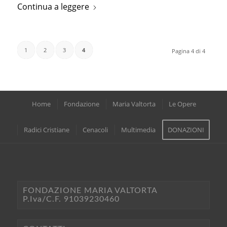
Continua a leggere
1
2
3
4
Pagina 4 di 4
Home
Fondazione
Maria Valtorta
Le Opere
Radici Cristiane
Cenacoli
Multimedia
DONAZIONI
FONDAZIONE MARIA VALTORTA
P.Iva/C.F. 91039230460