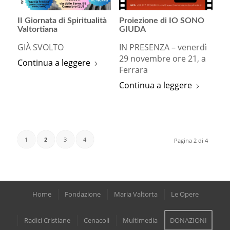
II Giornata di Spiritualità
Proiezione di IO SONO
Valtortiana
GIUDA
GIÀ SVOLTO
IN PRESENZA – venerdì
29 novembre ore 21, a
Continua a leggere
Ferrara
Continua a leggere
1
2
3
4
Pagina 2 di 4
Home
Fondazione
Maria Valtorta
Le Opere
Radici Cristiane
Cenacoli
Multimedia
DONAZIONI