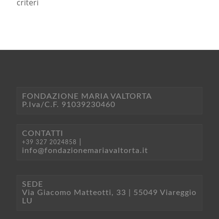
criteri
FONDAZIONE MARIA VALTORTA
P.Iva/C.F. 91039230460
CONTATTI
|
+39 327 2024858
info@fondazionemariavaltorta.it
SEDE
Via Giacomo Matteotti, 33 | 55049 Viareggio
LU