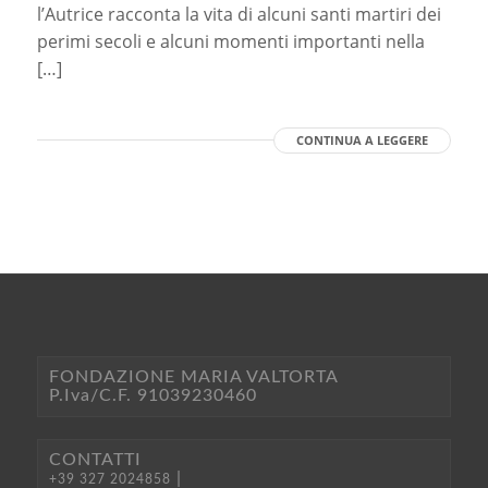
l’Autrice racconta la vita di alcuni santi martiri dei
perimi secoli e alcuni momenti importanti nella
[…]
CONTINUA A LEGGERE
FONDAZIONE MARIA VALTORTA
P.Iva/C.F. 91039230460
CONTATTI
|
+39 327 2024858